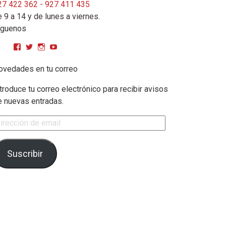
27 422 362 - 927 411 435
 9 a 14 y de lunes a viernes.
íguenos
Ver perfil de CPMGarciaMatos en Facebook
Ver perfil de cpmgarciamatos en Twitter
Ver perfil de cpmgarciamatos en Instagram
YouTube
ovedades en tu correo
troduce tu correo electrónico para recibir avisos
e nuevas entradas.
rección de email
Suscribir