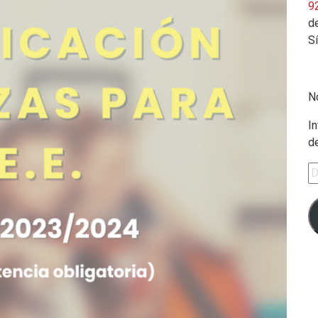
9
de
S
N
In
d
Di