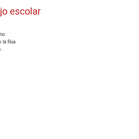
o escolar
eno
e la Rúa
n