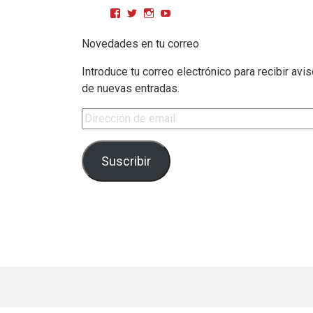
Ver perfil de CPMGarciaMatos en Facebook
Ver perfil de cpmgarciamatos en Twitter
Ver perfil de cpmgarciamatos en Inst
YouTube
Novedades en tu correo
Introduce tu correo electrónico para recibir avi
de nuevas entradas.
Dirección de email
Suscribir