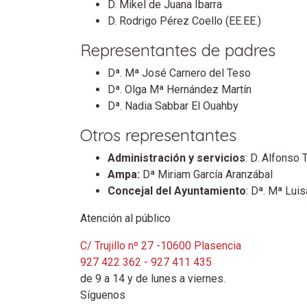
D. Mikel de Juana Ibarra
D. Rodrigo Pérez Coello (EE.EE.)
Representantes de padres
Dª. Mª José Carnero del Teso
Dª. Olga Mª Hernández Martín
Dª. Nadia Sabbar El Ouahby
Otros representantes
Administración y servicios
: D. Alfonso
Ampa:
Dª Miriam García Aranzábal
Concejal del Ayuntamiento
: Dª. Mª Lui
Atención al público
C/ Trujillo nº 27 -10600 Plasencia
927 422 362 - 927 411 435
de 9 a 14 y de lunes a viernes.
Síguenos