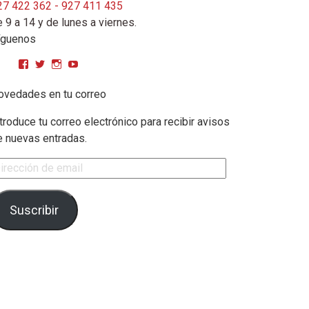
27 422 362 - 927 411 435
 9 a 14 y de lunes a viernes.
íguenos
Ver perfil de CPMGarciaMatos en Facebook
Ver perfil de cpmgarciamatos en Twitter
Ver perfil de cpmgarciamatos en Instagram
YouTube
ovedades en tu correo
troduce tu correo electrónico para recibir avisos
e nuevas entradas.
rección de email
Suscribir