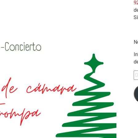
9
de
S
N
In
d
Di