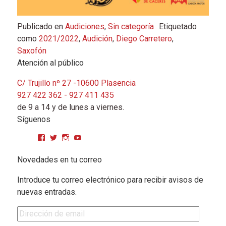
Publicado en
Audiciones
,
Sin categoría
Etiquetado
como
2021/2022
,
Audición
,
Diego Carretero
,
Saxofón
Atención al público
C/ Trujillo nº 27 -10600 Plasencia
927 422 362 - 927 411 435
de 9 a 14 y de lunes a viernes.
Síguenos
Ver perfil de CPMGarciaMatos en Facebook
Ver perfil de cpmgarciamatos en Twitter
Ver perfil de cpmgarciamatos en Instagram
YouTube
Novedades en tu correo
Introduce tu correo electrónico para recibir avisos de
nuevas entradas.
Dirección de email