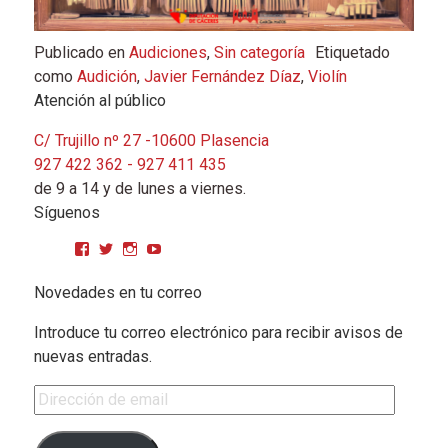
Publicado en
Audiciones
,
Sin categoría
Etiquetado
como
Audición
,
Javier Fernández Díaz
,
Violín
Atención al público
C/ Trujillo nº 27 -10600 Plasencia
927 422 362 - 927 411 435
de 9 a 14 y de lunes a viernes.
Síguenos
Ver perfil de CPMGarciaMatos en Facebook
Ver perfil de cpmgarciamatos en Twitter
Ver perfil de cpmgarciamatos en Instagram
YouTube
Novedades en tu correo
Introduce tu correo electrónico para recibir avisos de
nuevas entradas.
Dirección de email