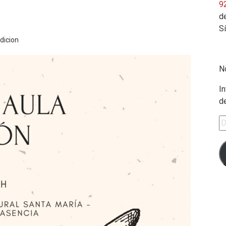
9
de
S
dicion
N
In
d
Di