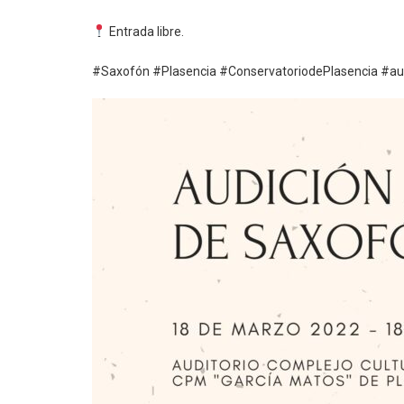
Entrada libre.
#Saxofón #Plasencia #ConservatoriodePlasencia #au