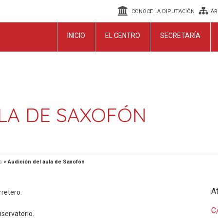
CONOCE LA DIPUTACIÓN
ÁR
INICIO
EL CENTRO
SECRETARÍA
ULA DE SAXOFÓN
s
>
Audición del aula de Saxofón
At
rretero.
C/
nservatorio.