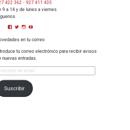
27 422 362 - 927 411 435
 9 a 14 y de lunes a viernes.
íguenos
Ver perfil de CPMGarciaMatos en Facebook
Ver perfil de cpmgarciamatos en Twitter
Ver perfil de cpmgarciamatos en Instagram
YouTube
ovedades en tu correo
troduce tu correo electrónico para recibir avisos
e nuevas entradas.
rección de email
Suscribir