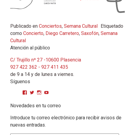
Publicado en
Conciertos
,
Semana Cultural
Etiquetado
como
Concierto
,
Diego Carretero
,
Saxofón
,
Semana
Cultural
Atención al público
C/ Trujillo nº 27 -10600 Plasencia
927 422 362 - 927 411 435
de 9 a 14 y de lunes a viernes.
Síguenos
Ver perfil de CPMGarciaMatos en Facebook
Ver perfil de cpmgarciamatos en Twitter
Ver perfil de cpmgarciamatos en Instagram
YouTube
Novedades en tu correo
Introduce tu correo electrónico para recibir avisos de
nuevas entradas.