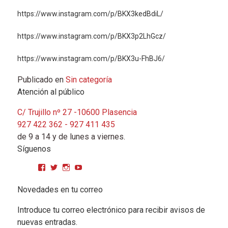
https://www.instagram.com/p/BKX3kedBdiL/
https://www.instagram.com/p/BKX3p2LhGcz/
https://www.instagram.com/p/BKX3u-FhBJ6/
Publicado en
Sin categoría
Atención al público
C/ Trujillo nº 27 -10600 Plasencia
927 422 362 - 927 411 435
de 9 a 14 y de lunes a viernes.
Síguenos
Ver perfil de CPMGarciaMatos en Facebook
Ver perfil de cpmgarciamatos en Twitter
Ver perfil de cpmgarciamatos en Instagram
YouTube
Novedades en tu correo
Introduce tu correo electrónico para recibir avisos de
nuevas entradas.