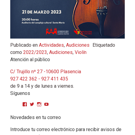
Publicado en
Actividades
,
Audiciones
Etiquetado
como
2022/2023
,
Audiciones
,
Violín
Atención al público
C/ Trujillo nº 27 -10600 Plasencia
927 422 362 - 927 411 435
de 9 a 14 y de lunes a viernes.
Síguenos
Ver perfil de CPMGarciaMatos en Facebook
Ver perfil de cpmgarciamatos en Twitter
Ver perfil de cpmgarciamatos en Instagram
YouTube
Novedades en tu correo
Introduce tu correo electrónico para recibir avisos de