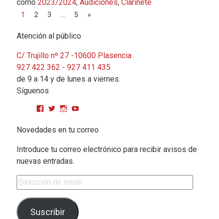
como
2023/2024
,
Audiciones
,
Clarinete
Navegación de entradas
1
2
3
…
5
»
Atención al público
C/ Trujillo nº 27 -10600 Plasencia
927 422 362 - 927 411 435
de 9 a 14 y de lunes a viernes.
Síguenos
Ver perfil de CPMGarciaMatos en Facebook
Ver perfil de cpmgarciamatos en Twitter
Ver perfil de cpmgarciamatos en Instagram
YouTube
Novedades en tu correo
Introduce tu correo electrónico para recibir avisos de
nuevas entradas.
Dirección de email
Suscribir