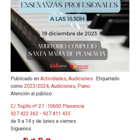
Publicado en
Actividades
,
Audiciones
Etiquetado
como
2023/2024
,
Audiciones
,
Piano
Atención al público
C/ Trujillo nº 27 -10600 Plasencia
927 422 362 - 927 411 435
de 9 a 14 y de lunes a viernes.
Síguenos
Ver perfil de CPMGarciaMatos en Facebook
Ver perfil de cpmgarciamatos en Twitter
Ver perfil de cpmgarciamatos en Instagram
YouTube