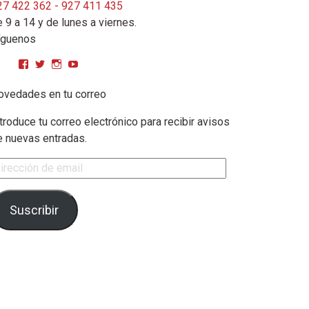
27 422 362 - 927 411 435
 9 a 14 y de lunes a viernes.
íguenos
Ver perfil de CPMGarciaMatos en Facebook
Ver perfil de cpmgarciamatos en Twitter
Ver perfil de cpmgarciamatos en Instagram
YouTube
ovedades en tu correo
troduce tu correo electrónico para recibir avisos
e nuevas entradas.
rección de email
Suscribir