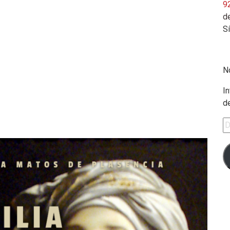
9
de
S
N
In
d
Di