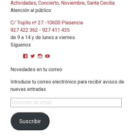
Actividades
,
Concierto
,
Noviembre
,
Santa Cecilia
Atención al público
C/ Trujillo nº 27 -10600 Plasencia
927 422 362 - 927 411 435
de 9 a 14 y de lunes a viernes.
Síguenos
Ver perfil de CPMGarciaMatos en Facebook
Ver perfil de cpmgarciamatos en Twitter
Ver perfil de cpmgarciamatos en Instagram
YouTube
Novedades en tu correo
Introduce tu correo electrónico para recibir avisos de
nuevas entradas.
Dirección de email
Suscribir