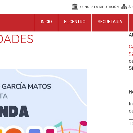
CONOCE LA DIPUTACIÓN
ÁR
INICIO
EL CENTRO
SECRETARÍA
DADES
At
C/
9
de
S
N
In
d
Di