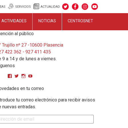
EAS
SERVICIOS
ACTUALIDAD
ACTIVIDADES
NOTICIAS
CENTROSNET
ención al público
 Trujillo nº 27 -10600 Plasencia
27 422 362 - 927 411 435
 9 a 14 y de lunes a viernes.
íguenos
Ver perfil de CPMGarciaMatos en Facebook
Ver perfil de cpmgarciamatos en Twitter
Ver perfil de cpmgarciamatos en Instagram
YouTube
ovedades en tu correo
troduce tu correo electrónico para recibir avisos
e nuevas entradas.
rección de email