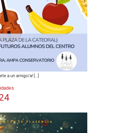
ete a un amigo/a! […]
vidades
024