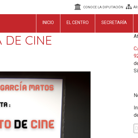
CONOCE LA DIPUTACIÓN
ÁR
INICIO
EL CENTRO
SECRETARÍA
 DE CINE
At
C/
9
de
S
N
In
d
Di