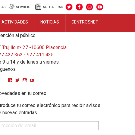
EAS
SERVICIOS
ACTUALIDAD
ACTIVIDADES
NOTICIAS
CENTROSNET
ención al público
 Trujillo nº 27 -10600 Plasencia
27 422 362 - 927 411 435
 9 a 14 y de lunes a viernes.
íguenos
Ver perfil de CPMGarciaMatos en Facebook
Ver perfil de cpmgarciamatos en Twitter
Ver perfil de cpmgarciamatos en Instagram
YouTube
ovedades en tu correo
troduce tu correo electrónico para recibir avisos
e nuevas entradas.
rección de email