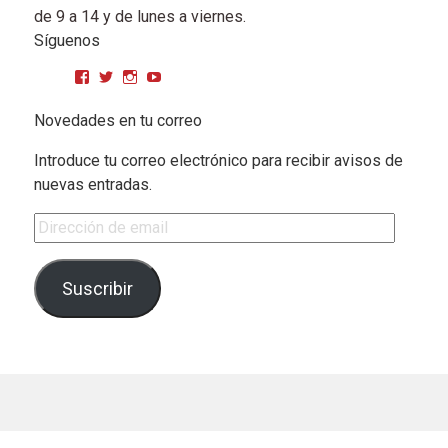
de 9 a 14 y de lunes a viernes.
Síguenos
Ver perfil de CPMGarciaMatos en Facebook
Ver perfil de cpmgarciamatos en Twitter
Ver perfil de cpmgarciamatos en Instagram
YouTube
Novedades en tu correo
Introduce tu correo electrónico para recibir avisos de
nuevas entradas.
Dirección de email
Suscribir