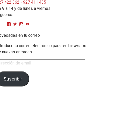
27 422 362 - 927 411 435
 9 a 14 y de lunes a viernes.
íguenos
Ver perfil de CPMGarciaMatos en Facebook
Ver perfil de cpmgarciamatos en Twitter
Ver perfil de cpmgarciamatos en Instagram
YouTube
ovedades en tu correo
troduce tu correo electrónico para recibir avisos
e nuevas entradas.
rección de email
Suscribir