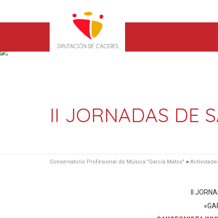
II JORNADAS DE 
Conservatorio Profesional de Música "García Matos"
>
Actividade
II JORN
«GA