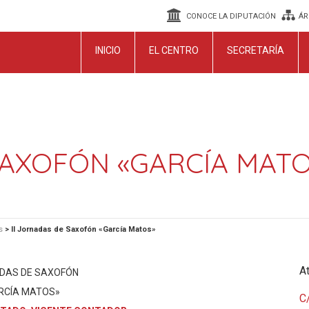
CONOCE LA DIPUTACIÓN
ÁR
INICIO
EL CENTRO
SECRETARÍA
SAXOFÓN «GARCÍA MAT
s
>
II Jornadas de Saxofón «García Matos»
At
ADAS DE SAXOFÓN
RCÍA MATOS»
C/