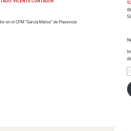
ITADO: VICENTE CONTADOR
9
de
S
dor en el CPM “García Matos” de Plasencia
N
In
d
Di