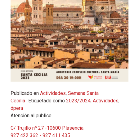
Publicado en
Actividades
,
Semana Santa
Cecilia
Etiquetado como
2023/2024
,
Actividades
,
ópera
Atención al público
C/ Trujillo nº 27 -10600 Plasencia
927 422 362 - 927 411 435