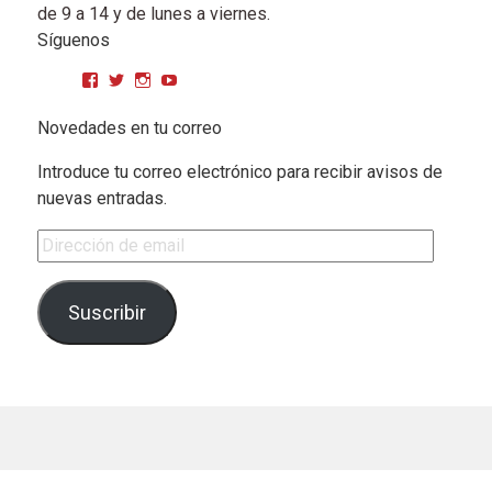
de 9 a 14 y de lunes a viernes.
Síguenos
Ver perfil de CPMGarciaMatos en Facebook
Ver perfil de cpmgarciamatos en Twitter
Ver perfil de cpmgarciamatos en Instagram
YouTube
Novedades en tu correo
Introduce tu correo electrónico para recibir avisos de
nuevas entradas.
Dirección de email
Suscribir