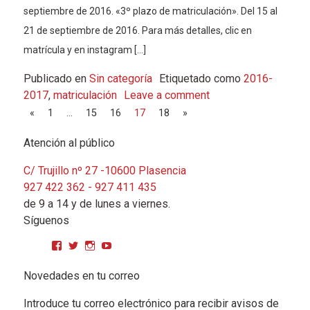
septiembre de 2016. «3º plazo de matriculación». Del 15 al
21 de septiembre de 2016. Para más detalles, clic en
matrícula y en instagram […]
Publicado en
Sin categoría
Etiquetado como
2016-
2017
,
matriculación
Leave a comment
Navegación de entradas
«
1
…
15
16
17
18
»
Atención al público
C/ Trujillo nº 27 -10600 Plasencia
927 422 362 - 927 411 435
de 9 a 14 y de lunes a viernes.
Síguenos
Ver perfil de CPMGarciaMatos en Facebook
Ver perfil de cpmgarciamatos en Twitter
Ver perfil de cpmgarciamatos en Instagram
YouTube
Novedades en tu correo
Introduce tu correo electrónico para recibir avisos de